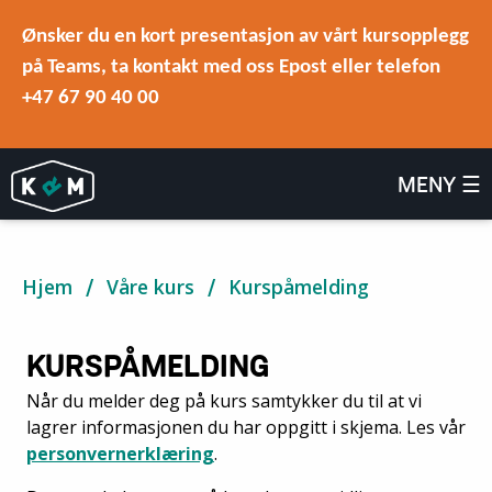
Ønsker du en kort presentasjon av vårt kursopplegg
på Teams, ta kontakt med oss Epost eller telefon
+47 67 90 40 00
MENY ☰
Hjem
Våre kurs
Kurspåmelding
KURSPÅMELDING
Når du melder deg på kurs samtykker du til at vi
lagrer informasjonen du har oppgitt i skjema. Les vår
personvernerklæring
.