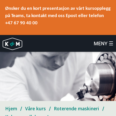
Ønsker du en kort presentasjon av vårt kursopplegg
på Teams, ta kontakt med oss Epost eller telefon
+47 67 90 40 00
MENY ☰
Hjem
Våre kurs
Roterende maskineri