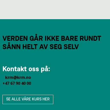
VERDEN GÅR IKKE BARE RUNDT
SÅNN HELT AV SEG SELV
Kontakt oss på:
krm@krm.no
+47 67 90 40 00
SE ALLE VÅRE KURS HER