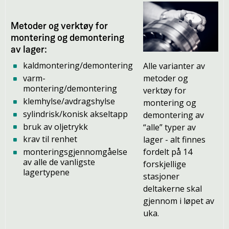
Metoder og verktøy for
montering og demontering
av lager:
kaldmontering/demontering
Alle varianter av
metoder og
varm-
montering/demontering
verktøy for
klemhylse/avdragshylse
montering og
sylindrisk/konisk akseltapp
demontering av
bruk av oljetrykk
“alle” typer av
krav til renhet
lager - alt finnes
fordelt på 14
monteringsgjennomgåelse
av alle de vanligste
forskjellige
lagertypene
stasjoner
deltakerne skal
gjennom i løpet av
uka.