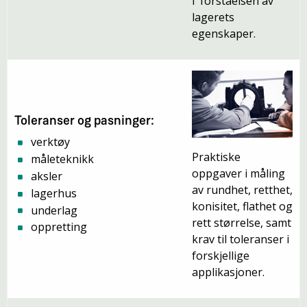
i forståelsen av
lagerets
egenskaper.
Toleranser og pasninger:
verktøy
Praktiske
måleteknikk
oppgaver i måling
aksler
av rundhet, retthet,
lagerhus
konisitet, flathet og
underlag
rett størrelse, samt
oppretting
krav til toleranser i
forskjellige
applikasjoner.