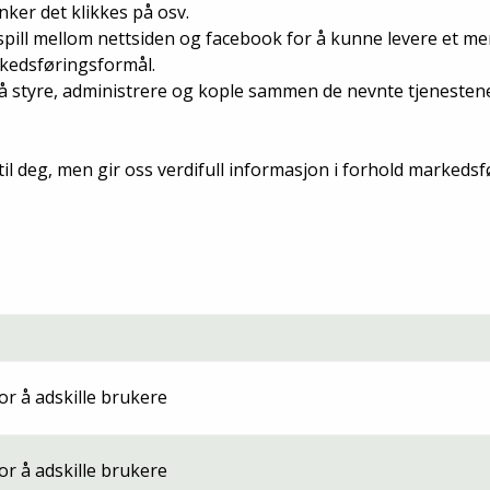
ker det klikkes på osv.
pill mellom nettsiden og facebook for å kunne levere et mer
rkedsføringsformål.
styre, administrere og kople sammen de nevnte tjenestene.
l deg, men gir oss verdifull informasjon i forhold markeds
or å adskille brukere
or å adskille brukere