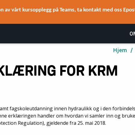
n av vårt kursopplegg på Teams, ta kontakt med oss Epost
O
Hjem
KLÆRING FOR KRM
amt fagskoleutdanning innen hydraulikk og i den forbindel
enne erklæringen handler om hvordan vi samler inn og bruk
ction Regulation), gjeldende fra 25. mai 2018.