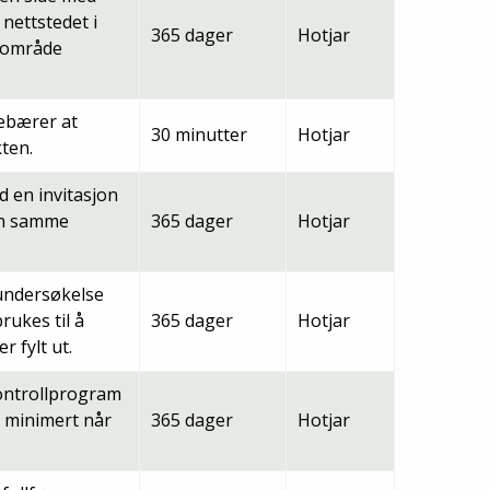
 nettstedet i
365 dager
Hotjar
e område
ebærer at
30 minutter
Hotjar
ten.
 en invitasjon
den samme
365 dager
Hotjar
 undersøkelse
rukes til å
365 dager
Hotjar
 fylt ut.
ontrollprogram
r minimert når
365 dager
Hotjar