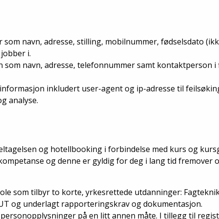
r som navn, adresse, stilling, mobilnummer, fødselsdato (i
 jobber i.
n som navn, adresse, telefonnummer samt kontaktperson i 
nformasjon inkludert user-agent og ip-adresse til feilsøkin
og analyse.
ltagelsen og hotellbooking i forbindelse med kurs og kurs
mpetanse og denne er gyldig for deg i lang tid fremover og 
 som tilbyr to korte, yrkesrettede utdanninger: Fagteknike
UT og underlagt rapporteringskrav og dokumentasjon.
personopplysninger på en litt annen måte. I tillegg til regis