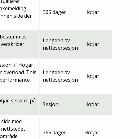
fullfører
bakemelding
365 dager
Hotjar
annen side der
te bestemmes
Lengden av
overskrider
Hotjar
nettesersesjon
ssion, if Hotjar
r overload. This
Lengden av
Hotjar
e performance
nettesersesjon
otjar-servere på
Sesjon
Hotjar
 side med
 nettstedet i
365 dager
Hotjar
e område