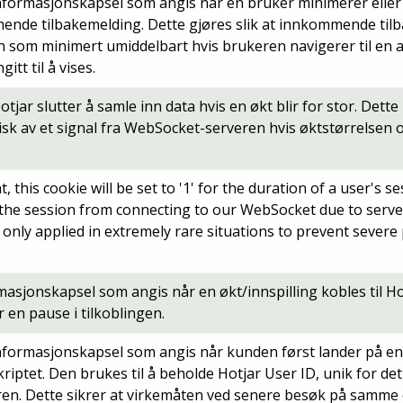
nformasjonskapsel som angis når en bruker minimerer eller 
nde tilbakemelding. Dette gjøres slik at innkommende til
nn som minimert umiddelbart hvis brukeren navigerer til en 
gitt til å vises.
otjar slutter å samle inn data hvis en økt blir for stor. Det
sk av et signal fra WebSocket-serveren hvis øktstørrelsen 
t, this cookie will be set to '1' for the duration of a user's se
 the session from connecting to our WebSocket due to serve
s only applied in extremely rare situations to prevent sever
masjonskapsel som angis når en økt/innspilling kobles til H
r en pause i tilkoblingen.
nformasjonskapsel som angis når kunden først lander på en
riptet. Den brukes til å beholde Hotjar User ID, unik for det
ren. Dette sikrer at virkemåten ved senere besøk på samm