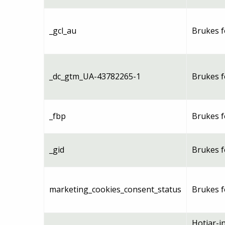
_gcl_au
Brukes f
_dc_gtm_UA-43782265-1
Brukes f
_fbp
Brukes f
_gid
Brukes f
marketing_cookies_consent_status
Brukes f
Hotjar-i