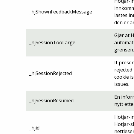
Hotjar-i
innkomme
_hjShownFeedbackMessage
lastes i
den er an
Gjør at H
_hjSessionTooLarge
automati
grensen.
If presen
rejected
_hjSessionRejected
cookie i
issues.
En infor
_hjSessionResumed
nytt ette
Hotjar-i
Hotjar-sk
_hjid
nettlese