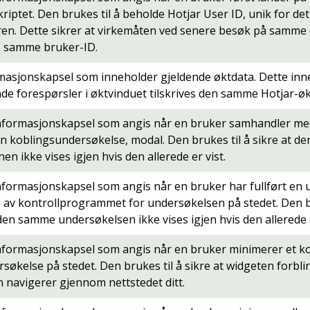
riptet. Den brukes til å beholde Hotjar User ID, unik for det
ren. Dette sikrer at virkemåten ved senere besøk på samm
es samme bruker-ID.
masjonskapsel som inneholder gjeldende øktdata. Dette inn
de forespørsler i øktvinduet tilskrives den samme Hotjar-øk
nformasjonskapsel som angis når en bruker samhandler med
ern koblingsundersøkelse, modal. Den brukes til å sikre at 
nen ikke vises igjen hvis den allerede er vist.
nformasjonskapsel som angis når en bruker har fullført en
p av kontrollprogrammet for undersøkelsen på stedet. Den b
 den samme undersøkelsen ikke vises igjen hvis den allerede er
nformasjonskapsel som angis når en bruker minimerer et k
rsøkelse på stedet. Den brukes til å sikre at widgeten forbli
 navigerer gjennom nettstedet ditt.