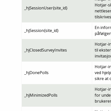
Hotjar-sk
_hjSessionUser{site_id}
nettlese
tilskriv
En infor
_hjSession{site_id}
påfølgen
Hotjar-i
_hjClosedSurveyInvites
til ekst
invitasjo
Hotjar-i
_hjDonePolls
ved hjel
sikre at
Hotjar-i
_hjMinimizedPolls
for unde
brukeren