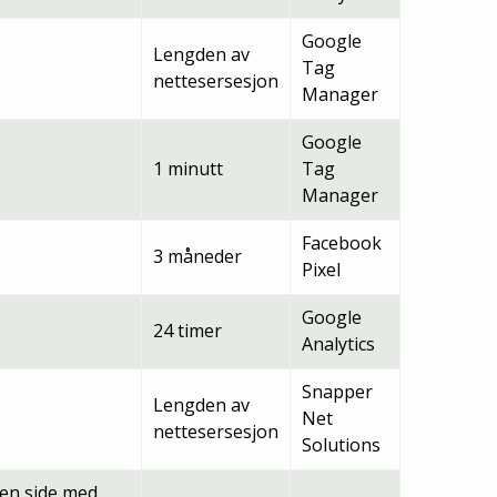
Google
Lengden av
Tag
nettesersesjon
Manager
Google
1 minutt
Tag
Manager
Facebook
3 måneder
Pixel
Google
24 timer
Analytics
Snapper
Lengden av
Net
nettesersesjon
Solutions
 en side med