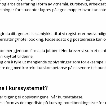
 og arbeidserfaring i form av vitnemål, kursbevis, arbeidsa
lysninger for studenter lagres på egne mapper hvor kun inter
 gir du ditt generelle samtykke til at vi registrerer nødven
rnatting/hotellbooking. Fødselsdato og postadresse kan og
 kommer gjennom firma du jobber i. Her krever vi som et m
knyttet til denne.
eg om å fylle ut manglende opplysninger som for eksempel
fisere deg med korrekt kurskompetanse på et senere tidspun
ne i kurssystemet?
 tilgang til opplysningene i vår kursdatabase.
s i form av deltagerliste på kurs og hotellbookingsliste for 