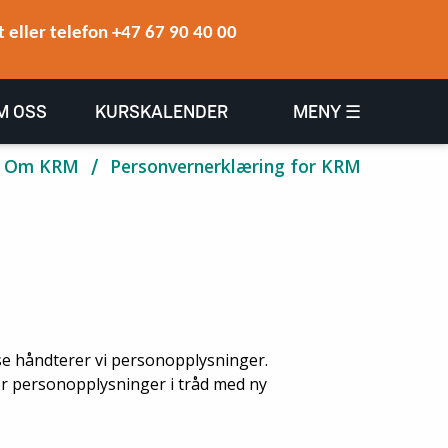
 eller telefon +47 67 90 40 00
M OSS
KURSKALENDER
MENY ☰
Om KRM
Personvernerklæring for KRM
se håndterer vi personopplysninger.
er personopplysninger i tråd med ny