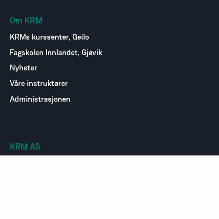
Om KRM
KRMs kurssenter, Geilo
Fagskolen Innlandet, Gjøvik
Nyheter
Våre instruktører
Administrasjonen
KRM AS
Organisasjonsnr
: 976 291 859 MVA
Kontor og postadresse:
Odinsvei 10
1463 Fjellhamar
Kurssenter: