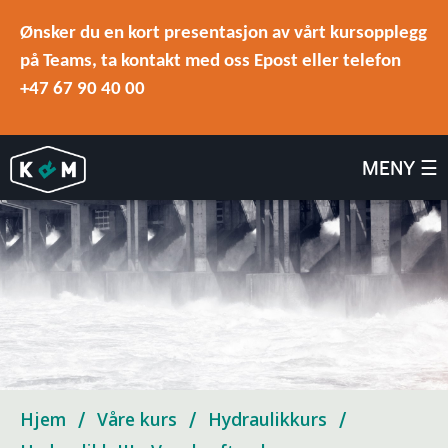
Ønsker du en kort presentasjon av vårt kursopplegg
på Teams, ta kontakt med oss Epost eller telefon
+47 67 90 40 00
MENY ☰
Hjem
Våre kurs
Hydraulikkurs