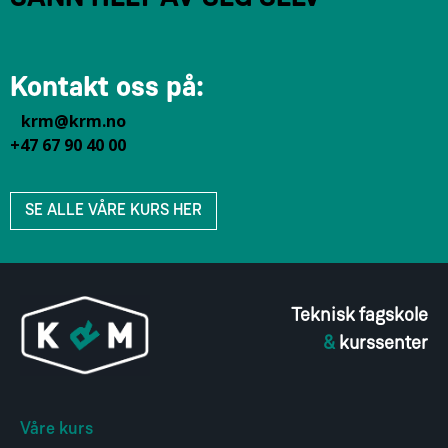
Kontakt oss på:
krm@krm.no
+47 67 90 40 00
SE ALLE VÅRE KURS HER
Teknisk fagskole
&
kurssenter
Våre kurs